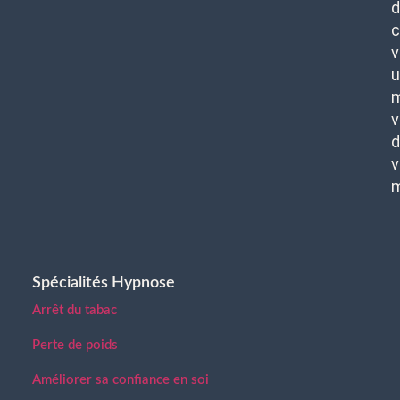
d
c
v
u
m
v
d
v
Spécialités Hypnose
Arrêt du tabac
Perte de poids
Améliorer sa confiance en soi