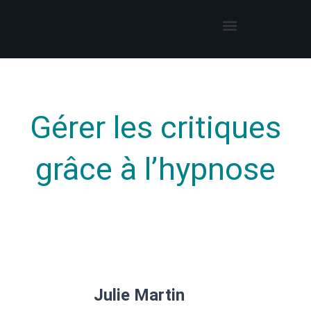
Thérapies par l’hypnose
Hypnothérapeute autour de moi
Gérer les critiques
grâce à l’hypnose
Julie Martin