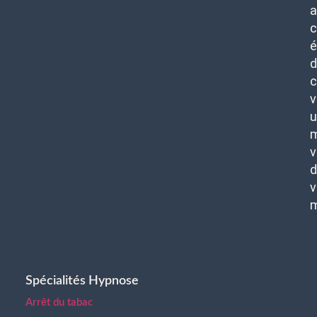
c
é
d
c
v
u
m
v
d
v
Spécialités Hypnose
Arrêt du tabac