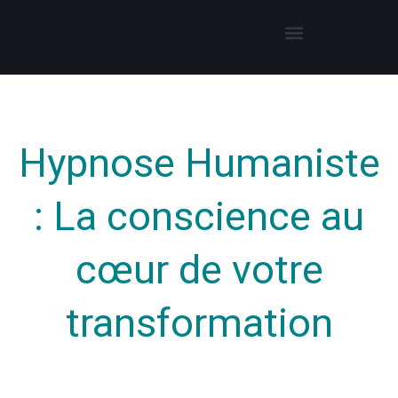
Thérapies par l’hypnose
Hypnothérapeute autour de moi
Hypnose Humaniste
: La conscience au
cœur de votre
transformation