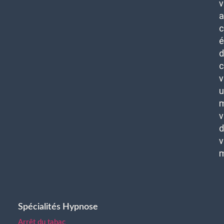
v
c
é
d
c
v
u
m
v
d
v
Spécialités Hypnose
Arrêt du tabac