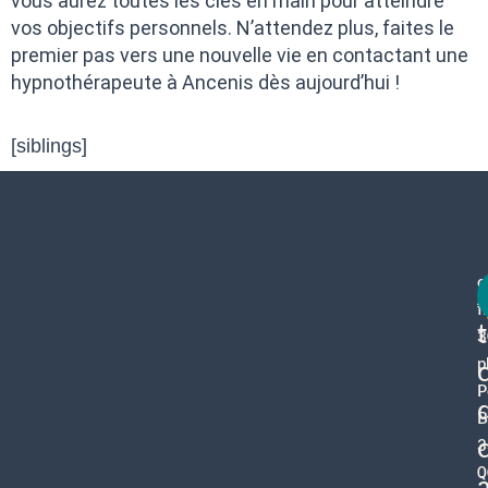
vous aurez toutes les clés en main pour atteindre
vos objectifs personnels. N’attendez plus, faites le
premier pas vers une nouvelle vie en contactant une
hypnothérapeute à Ancenis dès aujourd’hui !
[siblings]
c
f
3
p
P
B
3
0