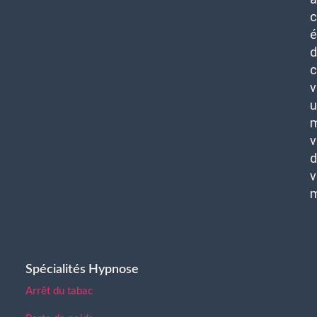
c
é
d
c
v
u
m
v
d
v
Spécialités Hypnose
Arrêt du tabac