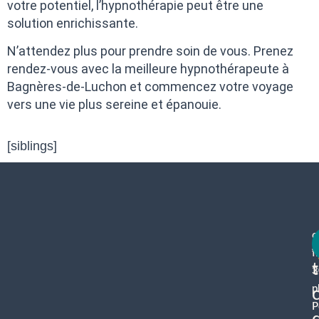
votre potentiel, l’hypnothérapie peut être une
solution enrichissante.
N’attendez plus pour prendre soin de vous. Prenez
rendez-vous avec la meilleure hypnothérapeute à
Bagnères-de-Luchon et commencez votre voyage
vers une vie plus sereine et épanouie.
[siblings]
c
f
3
p
P