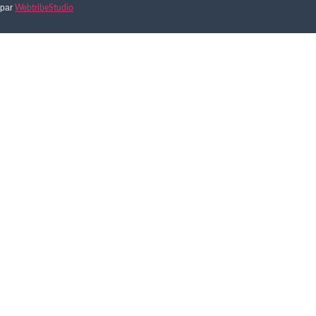
par
WebtribeStudio