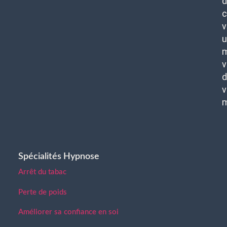
d
c
v
u
m
v
d
v
Spécialités Hypnose
Arrêt du tabac
Perte de poids
Améliorer sa confiance en soi