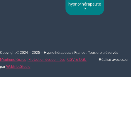
hypnothérapeute
?
Copyright © 2024 – 2025 – Hypnothérapeutes France . Tous droit réservés
|
|
Réalisé avec cœur
Mentions légales
Protection des données
CGV & CGU
par
WebtribeStudio