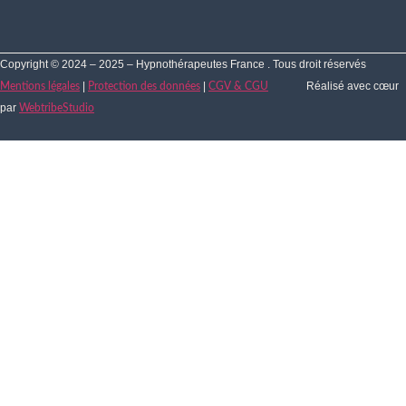
Copyright © 2024 – 2025 – Hypnothérapeutes France . Tous droit réservés
|
|
Réalisé avec cœur
Mentions légales
Protection des données
CGV & CGU
par
WebtribeStudio