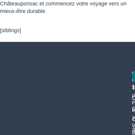
Châteauponsac et commencez votre voyage vers un
mieux-être durable.
[siblings]
c
f
3
p
P
B
3
0