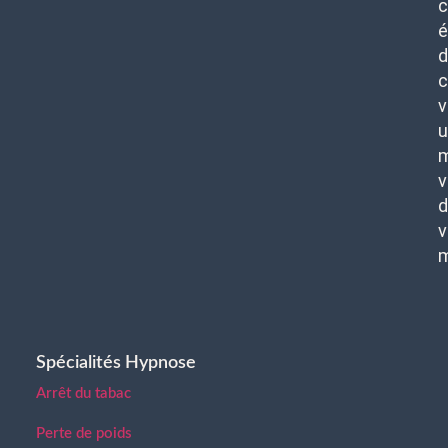
c
é
d
c
v
u
m
v
d
v
Spécialités Hypnose
Arrêt du tabac
Perte de poids