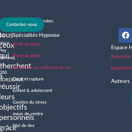
contact@hypnotherapeutes-
À
Contactez-nous
france.com
tous
Spécialités Hypnose
30
place
ceux
Arrêt du tabac
Espace 
Pey
qui
Perte de poids
Rejoindre
Berland,
cherchent
33
Améliorer sa confiance en soi
Hypnothéra
000
à
Deuil et rupture
BORDEAUX
Auteurs
réussir
Enfant & adolescent
leurs
Gestion du stress
objectifs
maux de ventre
personnels
Mal de dos
grâce