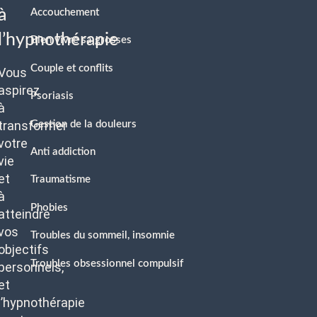
à
Accouchement
l’hypnothérapie
Bien vivre sa grosses
Couple et conflits
Vous
aspirez
Psoriasis
à
transformer
Gestion de la douleurs
votre
Anti addiction
vie
et
Traumatisme
à
Phobies
atteindre
vos
Troubles du sommeil, insomnie
objectifs
Troubles obsessionnel compulsif
personnels,
et
l’hypnothérapie