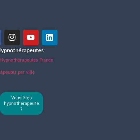
Hypnothérapeutes
 Hypnothérapeutes France
peutes par ville
Vous êtes
hypnothérapeute
?