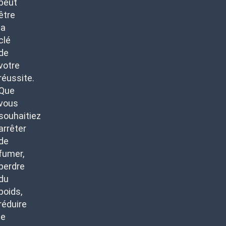
peut
être
la
clé
de
votre
réussite.
Que
vous
souhaitiez
arrêter
de
fumer,
perdre
du
poids,
réduire
le