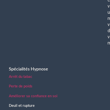
v
u
m
v
d
v
Spécialités Hypnose
Arrêt du tabac
Perte de poids
Améliorer sa confiance en soi
Deuil et rupture