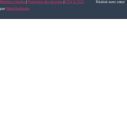
|
|
Réalisé avec cœur
Mentions légales
Protection des données
CGV & CGU
par
WebtribeStudio