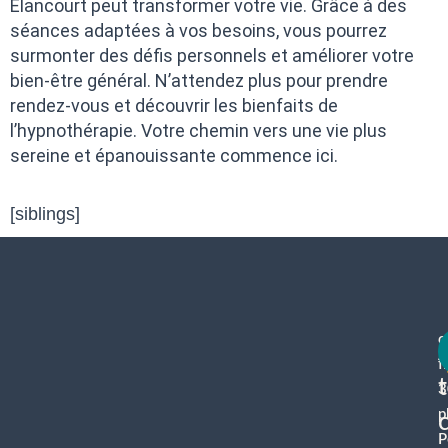
Élancourt peut transformer votre vie. Grâce à des
séances adaptées à vos besoins, vous pourrez
surmonter des défis personnels et améliorer votre
bien-être général. N’attendez plus pour prendre
rendez-vous et découvrir les bienfaits de
l’hypnothérapie. Votre chemin vers une vie plus
sereine et épanouissante commence ici.
[siblings]
c
f
3
p
P