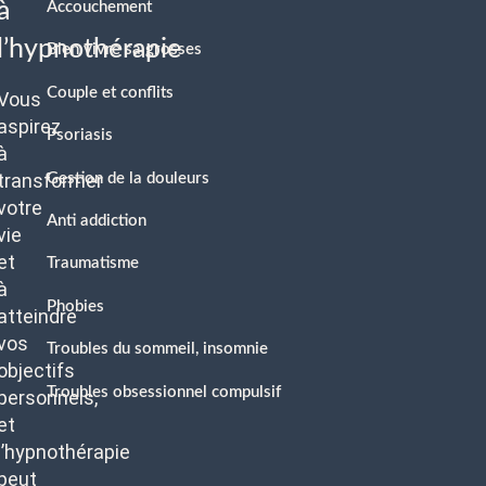
à
Accouchement
l’hypnothérapie
Bien vivre sa grosses
Couple et conflits
Vous
aspirez
Psoriasis
à
transformer
Gestion de la douleurs
votre
Anti addiction
vie
et
Traumatisme
à
Phobies
atteindre
vos
Troubles du sommeil, insomnie
objectifs
Troubles obsessionnel compulsif
personnels,
et
l’hypnothérapie
peut