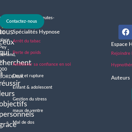
contact@hypnotherapeutes-
À
Contactez-nous
france.com
tous
Spécialités Hypnose
30
place
ceux
Arrêt du tabac
Espace 
Pey
qui
Perte de poids
Rejoindre
Berland,
cherchent
33
Améliorer sa confiance en soi
Hypnothéra
000
à
Deuil et rupture
BORDEAUX
Auteurs
réussir
Enfant & adolescent
leurs
Gestion du stress
objectifs
maux de ventre
personnels
Mal de dos
grâce