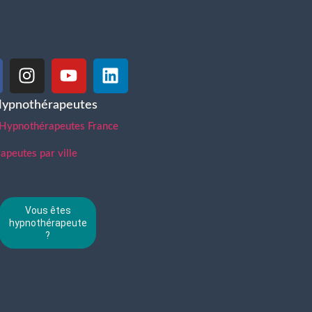
Hypnothérapeutes
 Hypnothérapeutes France
peutes par ville
Vous êtes
hypnothérapeute
?