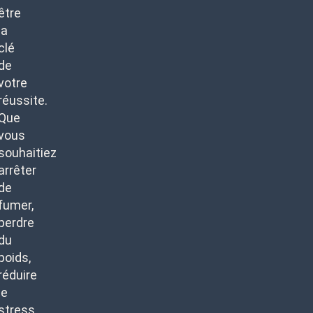
être
la
clé
de
votre
réussite.
Que
vous
souhaitiez
arrêter
de
fumer,
perdre
du
poids,
réduire
le
stress,