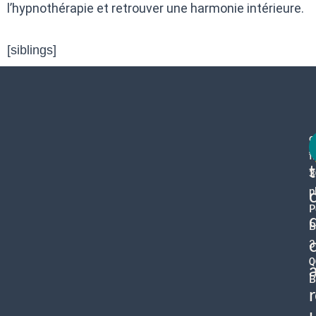
l’hypnothérapie et retrouver une harmonie intérieure.
[siblings]
c
f
3
p
P
B
3
0