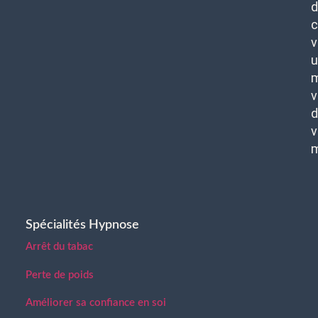
d
c
v
u
m
v
d
v
Spécialités Hypnose
Arrêt du tabac
Perte de poids
Améliorer sa confiance en soi