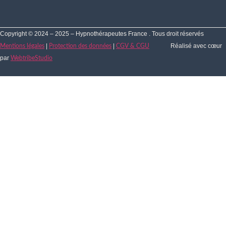
Copyright © 2024 – 2025 – Hypnothérapeutes France . Tous droit réservés
|
|
Réalisé avec cœur
Mentions légales
Protection des données
CGV & CGU
par
WebtribeStudio