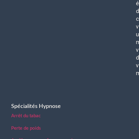
é
d
c
v
u
m
v
d
v
Spécialités Hypnose
Arrêt du tabac
Perte de poids