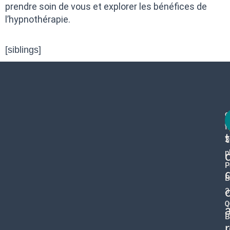
prendre soin de vous et explorer les bénéfices de
l’hypnothérapie.
[siblings]
c
f
3
p
P
B
3
0