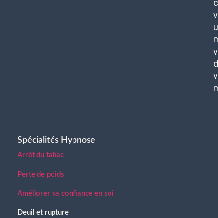
c
v
u
m
v
d
v
Spécialités Hypnose
Arrêt du tabac
Perte de poids
Améliorer sa confiance en soi
Deuil et rupture