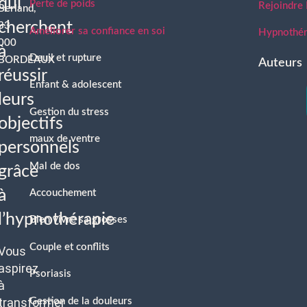
qui
Perte de poids
Rejoindre
Berland,
cherchent
33
Améliorer sa confiance en soi
Hypnothéra
000
à
Deuil et rupture
BORDEAUX
Auteurs
réussir
Enfant & adolescent
leurs
Gestion du stress
objectifs
maux de ventre
personnels
Mal de dos
grâce
à
Accouchement
l’hypnothérapie
Bien vivre sa grosses
Couple et conflits
Vous
aspirez
Psoriasis
à
transformer
Gestion de la douleurs