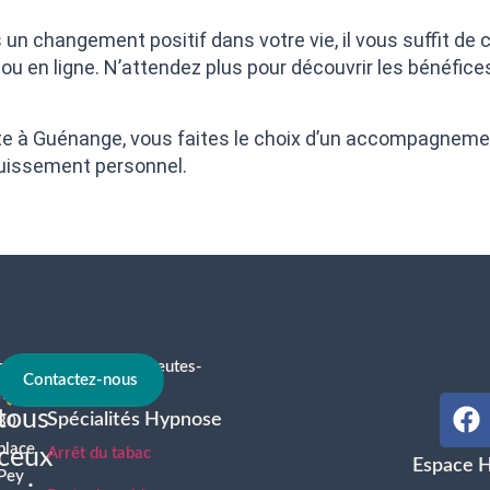
rs un changement positif dans votre vie, il vous suffit d
u en ligne. N’attendez plus pour découvrir les bénéfic
te à Guénange, vous faites le choix d’un accompagnement
ouissement personnel.
contact@hypnotherapeutes-
À
Contactez-nous
france.com
tous
Spécialités Hypnose
30
place
ceux
Arrêt du tabac
Espace 
Pey