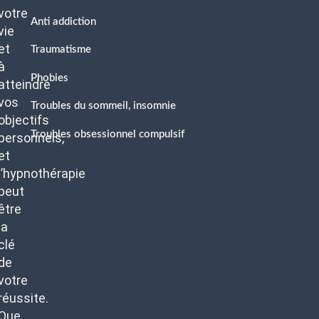
votre
Anti addiction
vie
et
Traumatisme
à
Phobies
atteindre
vos
Troubles du sommeil, insomnie
objectifs
Troubles obsessionnel compulsif
personnels,
et
l’hypnothérapie
peut
être
la
clé
de
votre
réussite.
Que