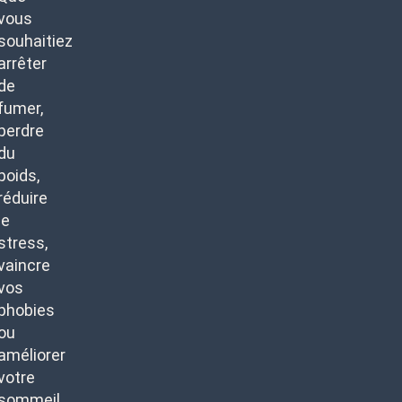
vous
souhaitiez
arrêter
de
fumer,
perdre
du
poids,
réduire
le
stress,
vaincre
vos
phobies
ou
améliorer
votre
sommeil,