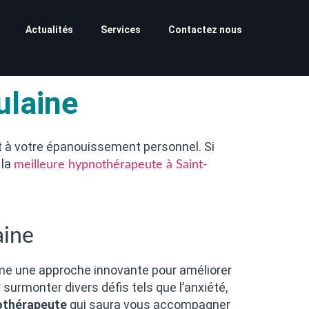
Actualités
Services
Contactez nous
ulaine
et à votre épanouissement personnel. Si
 la
meilleure hypnothérapeute à Saint-
aine
me une approche innovante pour améliorer
surmonter divers défis tels que l’anxiété,
othérapeute
qui saura vous accompagner