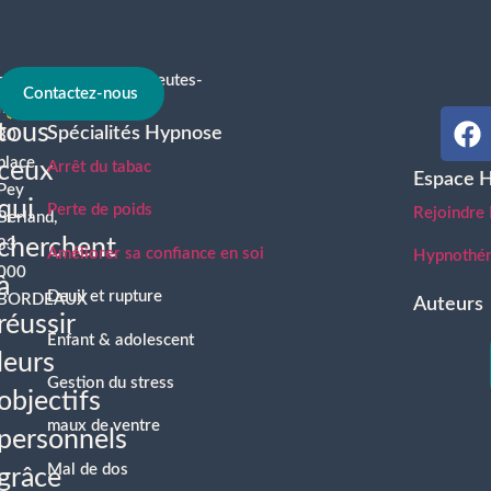
contact@hypnotherapeutes-
À
Contactez-nous
france.com
tous
Spécialités Hypnose
30
place
ceux
Arrêt du tabac
Espace 
Pey
qui
Perte de poids
Rejoindre
Berland,
cherchent
33
Améliorer sa confiance en soi
Hypnothéra
000
à
Deuil et rupture
BORDEAUX
Auteurs
réussir
Enfant & adolescent
leurs
Gestion du stress
objectifs
maux de ventre
personnels
Mal de dos
grâce