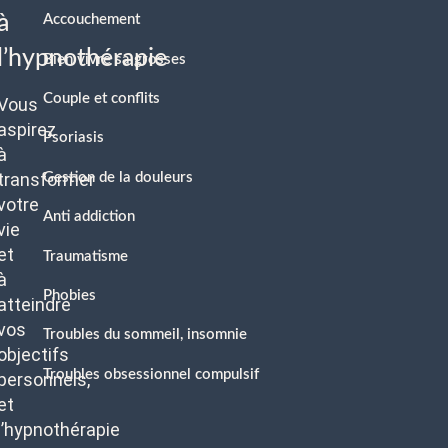
à
Accouchement
l’hypnothérapie
Bien vivre sa grosses
Couple et conflits
Vous
aspirez
Psoriasis
à
transformer
Gestion de la douleurs
votre
Anti addiction
vie
et
Traumatisme
à
Phobies
atteindre
vos
Troubles du sommeil, insomnie
objectifs
Troubles obsessionnel compulsif
personnels,
et
l’hypnothérapie