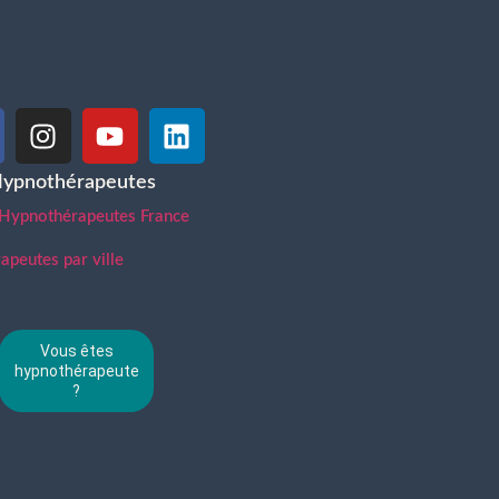
Hypnothérapeutes
 Hypnothérapeutes France
peutes par ville
Vous êtes
hypnothérapeute
?