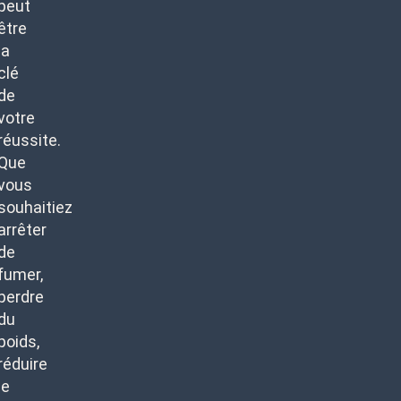
peut
être
la
clé
de
votre
réussite.
Que
vous
souhaitiez
arrêter
de
fumer,
perdre
du
poids,
réduire
le