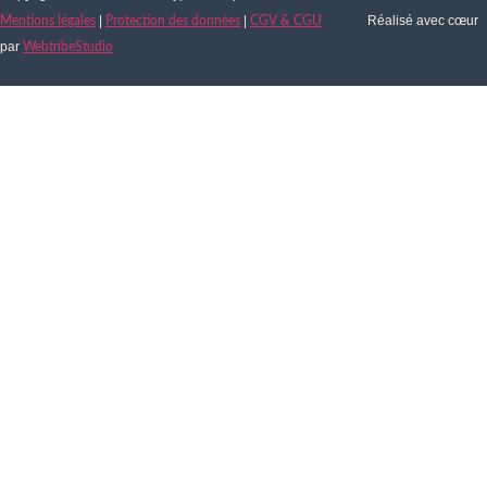
|
|
Réalisé avec cœur
Mentions légales
Protection des données
CGV & CGU
par
WebtribeStudio