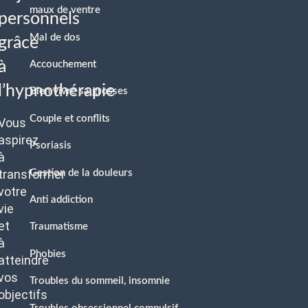
maux de ventre
personnels
Mal de dos
grâce
à
Accouchement
l’hypnothérapie
Bien vivre sa grosses
Couple et conflits
Vous
aspirez
Psoriasis
à
transformer
Gestion de la douleurs
votre
Anti addiction
vie
et
Traumatisme
à
Phobies
atteindre
vos
Troubles du sommeil, insomnie
objectifs