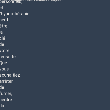
Troubles obsessionnel compulsif
personnels,
et
l’hypnothérapie
peut
être
la
clé
de
votre
réussite.
Que
vous
souhaitiez
arrêter
de
fumer,
perdre
du