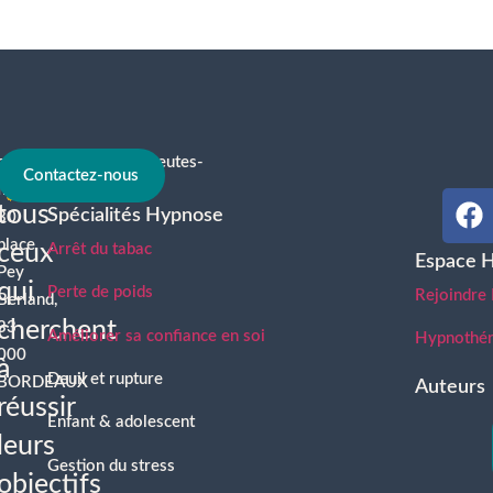
contact@hypnotherapeutes-
À
Contactez-nous
france.com
tous
Spécialités Hypnose
30
place
ceux
Arrêt du tabac
Espace 
Pey
qui
Perte de poids
Rejoindre
Berland,
cherchent
33
Améliorer sa confiance en soi
Hypnothéra
000
à
Deuil et rupture
BORDEAUX
Auteurs
réussir
Enfant & adolescent
leurs
Gestion du stress
objectifs