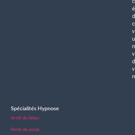
c
é
d
c
v
u
m
v
d
v
Spécialités Hypnose
Arrêt du tabac
Perte de poids