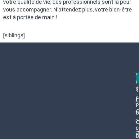
votre qualité de vie, ces professionnels sont là pour
vous accompagner. N’attendez plus, votre bien-être
est à portée de main !
[siblings]
c
f
3
p
P
B
3
0