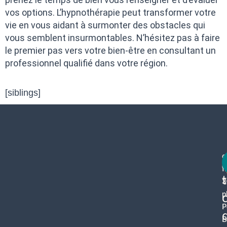
vos options. L’hypnothérapie peut transformer votre
vie en vous aidant à surmonter des obstacles qui
vous semblent insurmontables. N’hésitez pas à faire
le premier pas vers votre bien-être en consultant un
professionnel qualifié dans votre région.
[siblings]
c
f
3
p
P
B