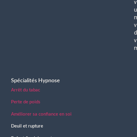
v
u
m
v
d
v
Spécialités Hypnose
Arrêt du tabac
Perte de poids
Améliorer sa confiance en soi
Deuil et rupture