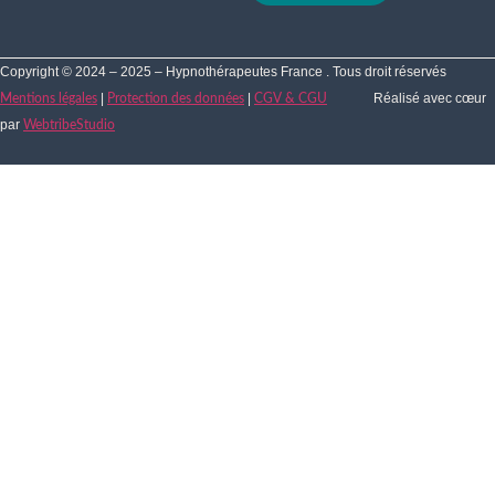
Copyright © 2024 – 2025 – Hypnothérapeutes France . Tous droit réservés
|
|
Réalisé avec cœur
Mentions légales
Protection des données
CGV & CGU
par
WebtribeStudio