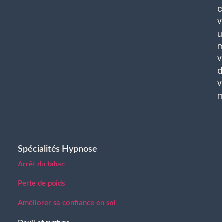
c
v
u
m
v
d
v
Spécialités Hypnose
Arrêt du tabac
Perte de poids
Améliorer sa confiance en soi