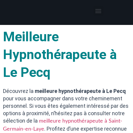
Thérapies par l’hypnose
Hypnothérapeute autour de moi
Meilleure
Hypnothérapeute à
Le Pecq
Découvrez la
meilleure hypnothérapeute à Le Pecq
pour vous accompagner dans votre cheminement
personnel. Si vous êtes également intéressé par des
options à proximité, n’hésitez pas à consulter notre
sélection de la
meilleure hypnothérapeute à Saint-
. Profitez d’une expertise reconnue
Germain-en-Laye