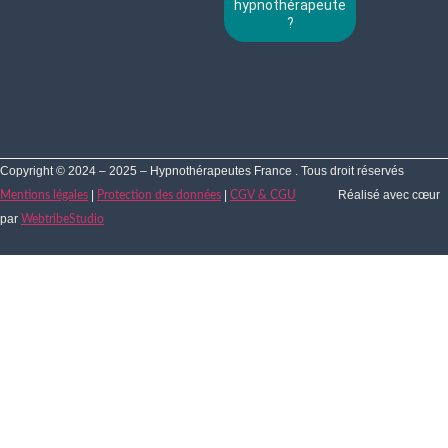
hypnothérapeute
?
Copyright © 2024 – 2025 – Hypnothérapeutes France . Tous droit réservés
|
|
Réalisé avec cœur
Mentions légales
Protection des données
CGV & CGU
par
WebtribeStudio