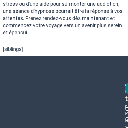
stress ou d’une aide pour surmonter une addiction,
une séance d’hypnose pourrait être la réponse à vos
attentes. Prenez rendez-vous dès maintenant et
commencez votre voyage vers un avenir plus serein
et épanoui.
[siblings]
c
f
3
p
P
B
3