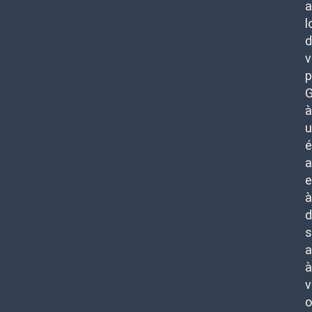
a
l
d
v
p
G
à
u
é
a
e
à
d
s
a
à
v
o