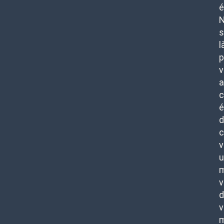
é
l
p
v
c
é
d
c
v
u
m
v
d
v