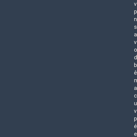
v
p
n
s
a
v
o
d
b
ê
m
a
c
u
v
p
é
e