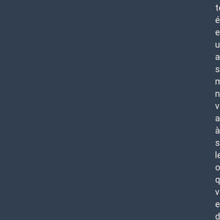
t
é
e
u
s
m
n
v
a
à
s
l
o
q
v
d