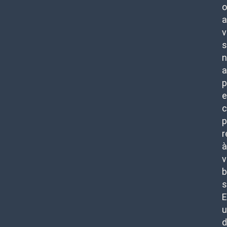
o
a
v
s
n
a
p
e
c
p
r
à
v
b
s
E
u
d