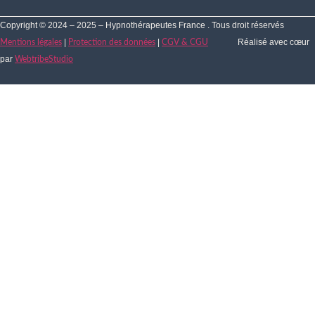
Copyright © 2024 – 2025 – Hypnothérapeutes France . Tous droit réservés
|
|
Réalisé avec cœur
Mentions légales
Protection des données
CGV & CGU
par
WebtribeStudio