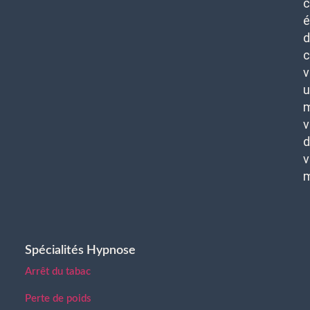
c
é
d
c
v
u
m
v
d
v
Spécialités Hypnose
Arrêt du tabac
Perte de poids