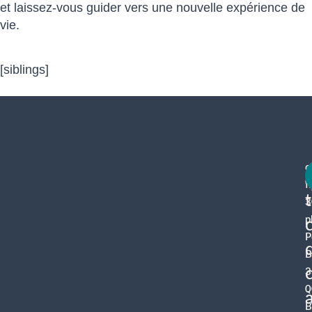
et laissez-vous guider vers une nouvelle expérience de
vie.
[siblings]
c
f
3
p
P
B
3
0