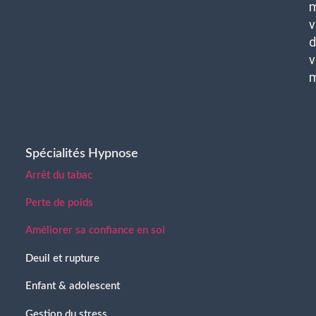
m
v
d
v
Spécialités Hypnose
Arrêt du tabac
Perte de poids
Améliorer sa confiance en soi
Deuil et rupture
Enfant & adolescent
Gestion du stress