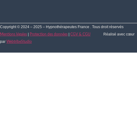
Copyright © 2024 – 2025 – Hypnothérapeutes France . Tous droit réservés
|
|
Réalisé avec cœur
Mentions légales
Protection des données
CGV & CGU
par
WebtribeStudio