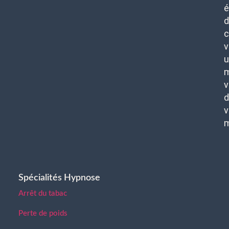
é
d
c
v
u
m
v
d
v
Spécialités Hypnose
Arrêt du tabac
Perte de poids