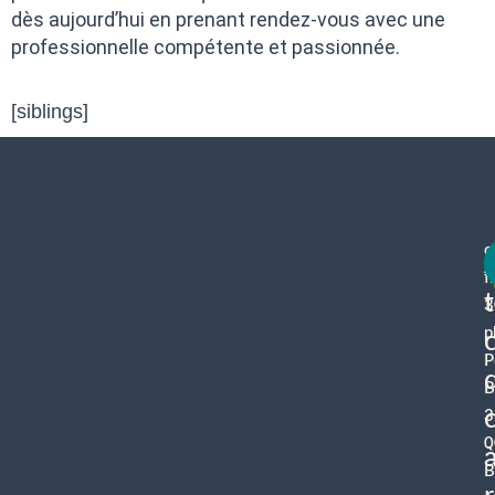
dès aujourd’hui en prenant rendez-vous avec une
professionnelle compétente et passionnée.
[siblings]
c
f
3
p
P
B
3
0