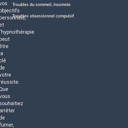
vos
Troubles du sommeil, insomnie
objectifs
Troubles obsessionnel compulsif
personnels,
et
l’hypnothérapie
peut
être
la
clé
de
votre
réussite.
Que
vous
souhaitiez
arrêter
de
fumer,