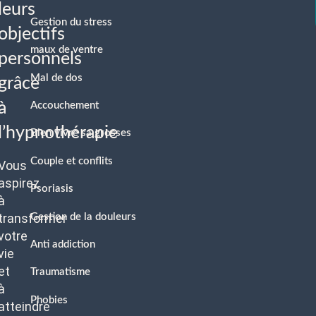
leurs
Gestion du stress
objectifs
maux de ventre
personnels
Mal de dos
grâce
à
Accouchement
l’hypnothérapie
Bien vivre sa grosses
Couple et conflits
Vous
aspirez
Psoriasis
à
transformer
Gestion de la douleurs
votre
Anti addiction
vie
et
Traumatisme
à
Phobies
atteindre