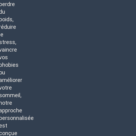
perdre
du
poids,
réduire
le
stress,
vaincre
vos
phobies
ou
améliorer
votre
sommeil,
notre
approche
personnalisée
est
conçue