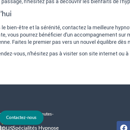
assage, n’hésitez pas à découvrir les bienfaits de l’h
’hui
le bien-être et la sérénité, contactez la meilleure hypn
nte, vous pourrez bénéficier d’un accompagnement sur m
enne. Faites le premier pas vers un nouvel équilibre dès
endez-vous, n’hésitez pas à visiter son site internet ou 
contact@hypnotherapeutes-
À
Contactez-nous
france.com
tous
Spécialités Hypnose
30