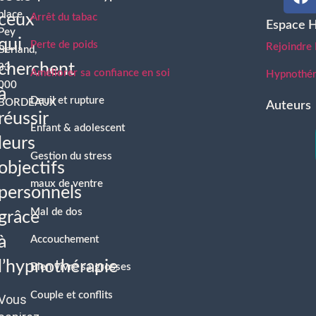
place
ceux
Arrêt du tabac
Espace 
Pey
qui
Perte de poids
Rejoindre
Berland,
cherchent
33
Améliorer sa confiance en soi
Hypnothéra
000
à
Deuil et rupture
BORDEAUX
Auteurs
réussir
Enfant & adolescent
leurs
Gestion du stress
objectifs
maux de ventre
personnels
Mal de dos
grâce
à
Accouchement
l’hypnothérapie
Bien vivre sa grosses
Couple et conflits
Vous