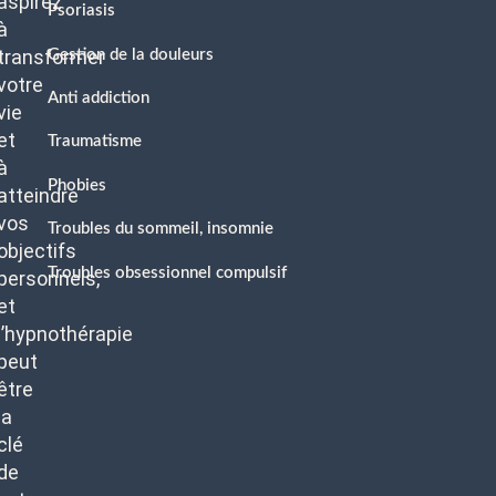
aspirez
Psoriasis
à
transformer
Gestion de la douleurs
votre
Anti addiction
vie
et
Traumatisme
à
Phobies
atteindre
vos
Troubles du sommeil, insomnie
objectifs
Troubles obsessionnel compulsif
personnels,
et
l’hypnothérapie
peut
être
la
clé
de