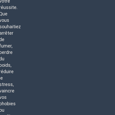
votre
réussite.
Que
vous
souhaitiez
arrêter
de
fumer,
perdre
du
poids,
réduire
le
stress,
vaincre
vos
phobies
ou