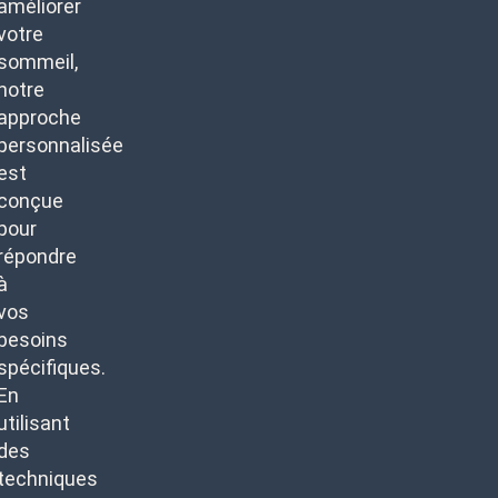
améliorer
votre
sommeil,
notre
approche
personnalisée
est
conçue
pour
répondre
à
vos
besoins
spécifiques.
En
utilisant
des
techniques