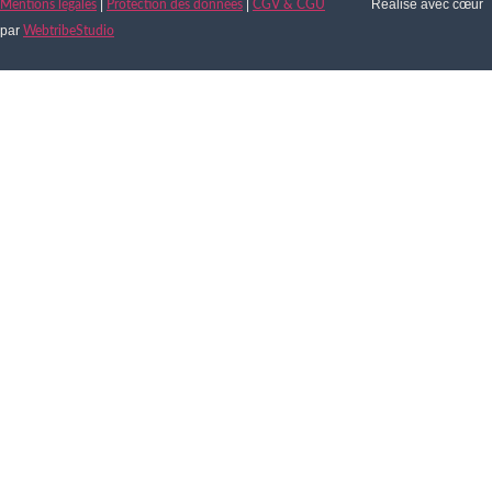
|
|
Réalisé avec cœur
Mentions légales
Protection des données
CGV & CGU
par
WebtribeStudio