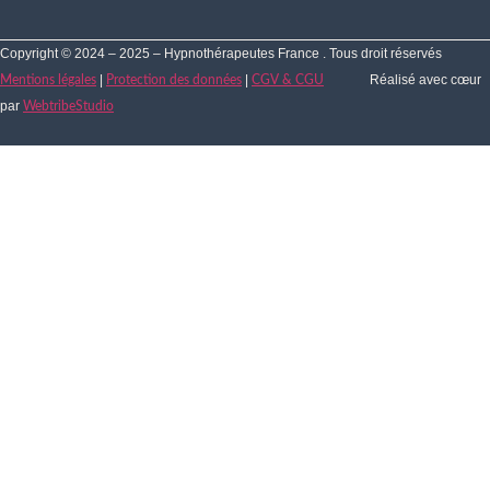
Copyright © 2024 – 2025 – Hypnothérapeutes France . Tous droit réservés
|
|
Réalisé avec cœur
Mentions légales
Protection des données
CGV & CGU
par
WebtribeStudio