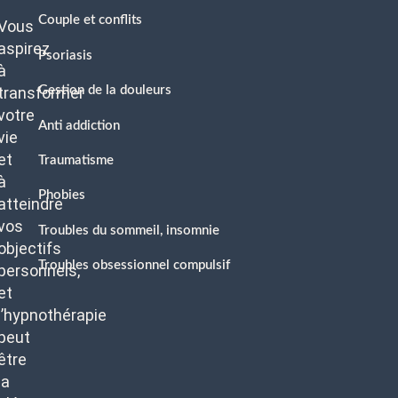
Couple et conflits
Vous
aspirez
Psoriasis
à
transformer
Gestion de la douleurs
votre
Anti addiction
vie
et
Traumatisme
à
Phobies
atteindre
vos
Troubles du sommeil, insomnie
objectifs
Troubles obsessionnel compulsif
personnels,
et
l’hypnothérapie
peut
être
la