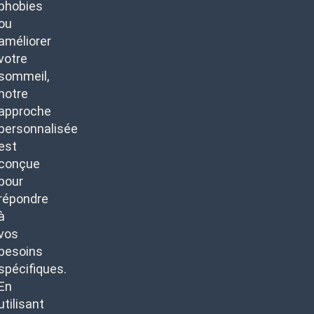
phobies
ou
améliorer
votre
sommeil,
notre
approche
personnalisée
est
conçue
pour
répondre
à
vos
besoins
spécifiques.
En
utilisant