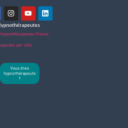
Hypnothérapeutes
 Hypnothérapeutes France
peutes par ville
Vous êtes
hypnothérapeute
?