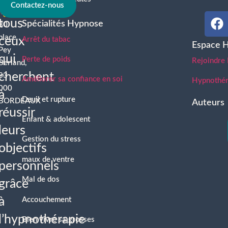
À
Contactez-nous
france.com
tous
Spécialités Hypnose
30
place
ceux
Arrêt du tabac
Espace 
Pey
qui
Perte de poids
Rejoindre
Berland,
cherchent
33
Améliorer sa confiance en soi
Hypnothéra
000
à
Deuil et rupture
BORDEAUX
Auteurs
réussir
Enfant & adolescent
leurs
Gestion du stress
objectifs
maux de ventre
personnels
Mal de dos
grâce
à
Accouchement
l’hypnothérapie
Bien vivre sa grosses