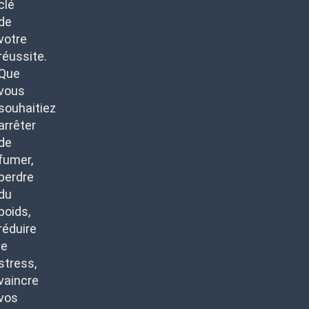
clé
de
votre
réussite.
Que
vous
souhaitiez
arrêter
de
fumer,
perdre
du
poids,
réduire
le
stress,
vaincre
vos