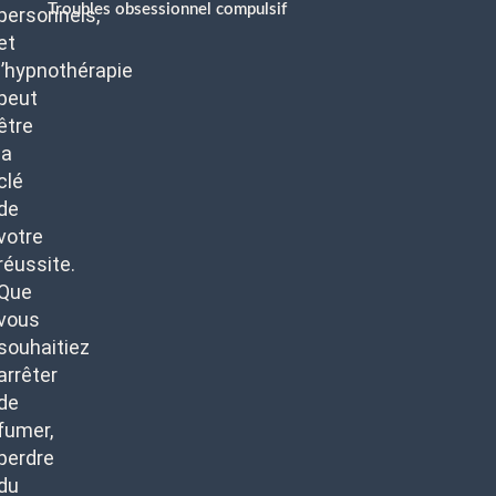
Troubles obsessionnel compulsif
personnels,
et
l’hypnothérapie
peut
être
la
clé
de
votre
réussite.
Que
vous
souhaitiez
arrêter
de
fumer,
perdre
du