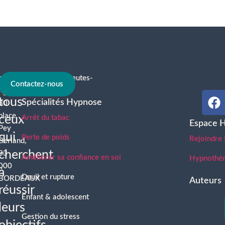
contact@hypnotherapeutes-
À
Contactez-nous
france.com
tous
Spécialités Hypnose
30
place
ceux
Arrêt du tabac
Espace 
Pey
qui
Perte de poids
Rejoindre
Berland,
cherchent
33
Améliorer sa confiance en soi
Hypnothéra
000
à
Deuil et rupture
BORDEAUX
Auteurs
réussir
Enfant & adolescent
leurs
Gestion du stress