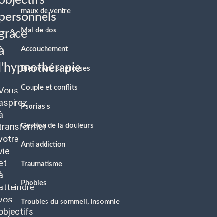
objectifs
maux de ventre
personnels
Mal de dos
grâce
à
Accouchement
l’hypnothérapie
Bien vivre sa grosses
Couple et conflits
Vous
aspirez
Psoriasis
à
transformer
Gestion de la douleurs
votre
Anti addiction
vie
et
Traumatisme
à
Phobies
atteindre
vos
Troubles du sommeil, insomnie
objectifs