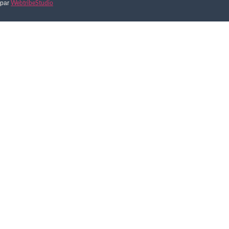
par
WebtribeStudio