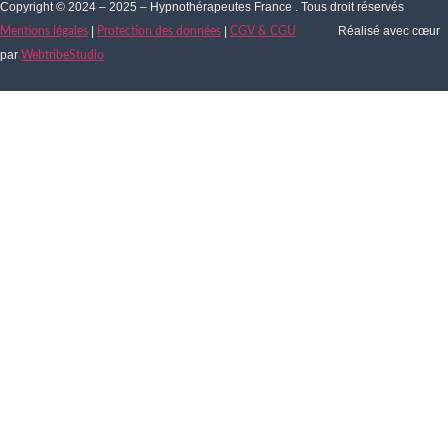
Copyright © 2024 – 2025 – Hypnothérapeutes France . Tous droit réservés
|
|
Réalisé avec cœur
Mentions légales
Protection des données
CGV & CGU
par
WebtribeStudio