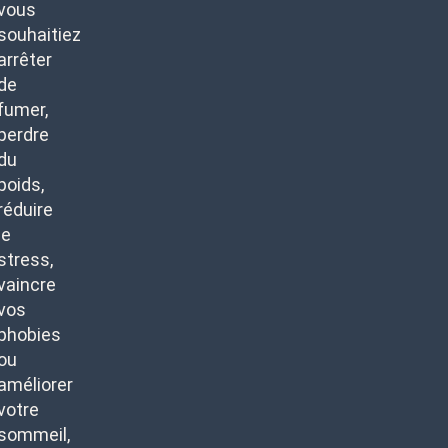
vous
souhaitiez
arrêter
de
fumer,
perdre
du
poids,
réduire
le
stress,
vaincre
vos
phobies
ou
améliorer
votre
sommeil,