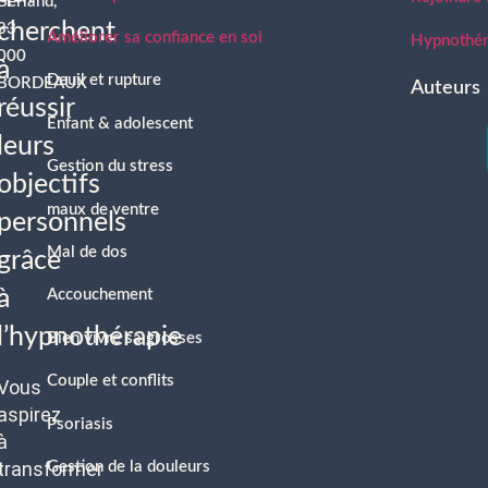
Berland,
cherchent
33
Améliorer sa confiance en soi
Hypnothéra
000
à
Deuil et rupture
BORDEAUX
Auteurs
réussir
Enfant & adolescent
leurs
Gestion du stress
objectifs
maux de ventre
personnels
Mal de dos
grâce
à
Accouchement
l’hypnothérapie
Bien vivre sa grosses
Couple et conflits
Vous
aspirez
Psoriasis
à
transformer
Gestion de la douleurs