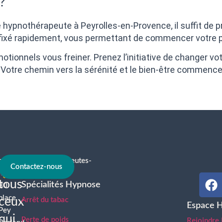
?
e hypnothérapeute à Peyrolles-en-Provence, il suffit de p
 fixé rapidement, vous permettant de commencer votre pa
tionnels vous freiner. Prenez l’initiative de changer vot
otre chemin vers la sérénité et le bien-être commence i
contact@hypnotherapeutes-
À
Contactez-nous
france.com
tous
Spécialités Hypnose
30
place
ceux
Arrêt du tabac
Espace 
Pey
qui
Perte de poids
Rejoindre