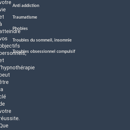
votre
Anti addiction
vie
et
Traumatisme
à
Phobies
atteindre
vos
Troubles du sommeil, insomnie
objectifs
Troubles obsessionnel compulsif
personnels,
et
l’hypnothérapie
peut
être
la
clé
de
votre
réussite.
Que