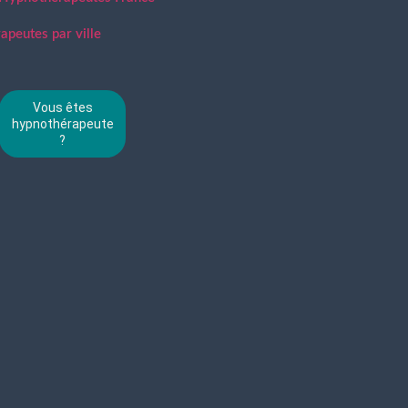
peutes par ville
Vous êtes
hypnothérapeute
?