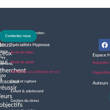
contact@hypnotherapeutes-
À
Contactez-nous
france.com
tous
Spécialités Hypnose
30
place
ceux
Arrêt du tabac
Espace 
Pey
qui
Perte de poids
Rejoindre
Berland,
cherchent
33
Améliorer sa confiance en soi
Hypnothéra
000
à
Deuil et rupture
BORDEAUX
Auteurs
réussir
Enfant & adolescent
leurs
Gestion du stress
objectifs