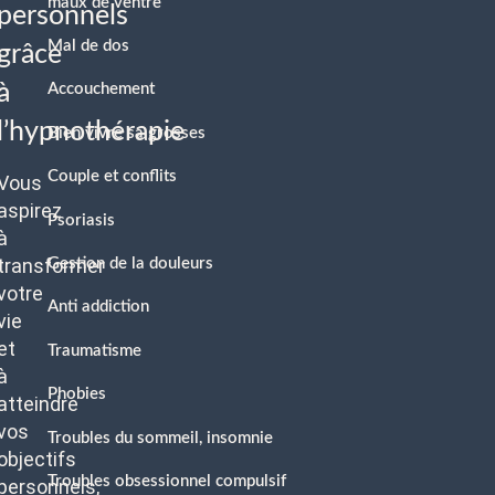
maux de ventre
personnels
Mal de dos
grâce
à
Accouchement
l’hypnothérapie
Bien vivre sa grosses
Couple et conflits
Vous
aspirez
Psoriasis
à
transformer
Gestion de la douleurs
votre
Anti addiction
vie
et
Traumatisme
à
Phobies
atteindre
vos
Troubles du sommeil, insomnie
objectifs
Troubles obsessionnel compulsif
personnels,