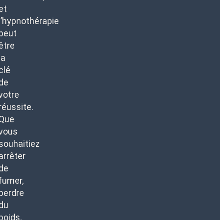
et
l’hypnothérapie
peut
être
la
clé
de
votre
réussite.
Que
vous
souhaitiez
arrêter
de
fumer,
perdre
du
poids,