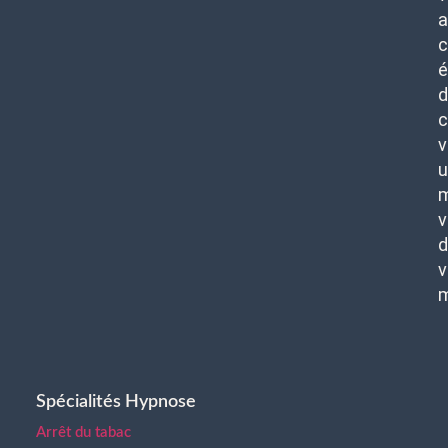
c
é
d
c
v
u
m
v
d
v
Spécialités Hypnose
Arrêt du tabac