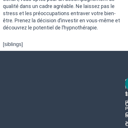
qualité dans un cadre agréable. Ne laissez pas le
stress et les préoccupations entraver votre bien-
être. Prenez la décision d’investir en vous-même et
découvrez le potentiel de l’hypnothérapie.
[siblings]
c
f
3
p
P
B
3