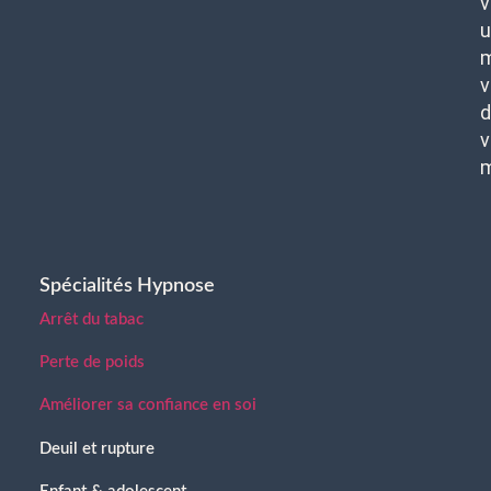
v
u
m
v
d
v
Spécialités Hypnose
Arrêt du tabac
Perte de poids
Améliorer sa confiance en soi
Deuil et rupture