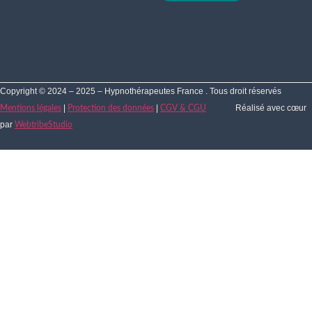
Copyright © 2024 – 2025 – Hypnothérapeutes France . Tous droit réservés
|
|
Réalisé avec cœur
Mentions légales
Protection des données
CGV & CGU
par
WebtribeStudio