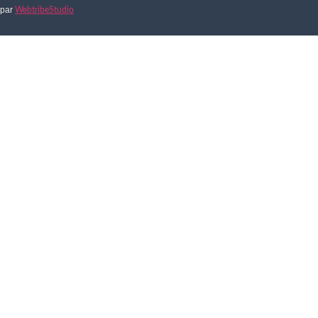
par
WebtribeStudio