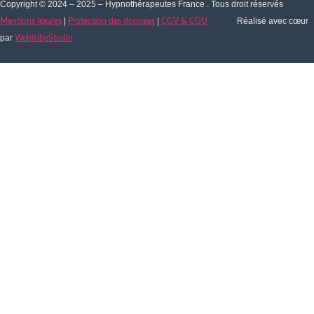
Copyright © 2024 – 2025 – Hypnothérapeutes France . Tous droit réservés
|
|
Réalisé avec cœur
Mentions légales
Protection des données
CGV & CGU
par
WebtribeStudio