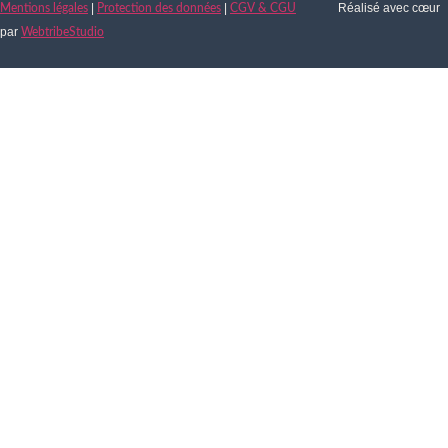
|
|
Réalisé avec cœur
Mentions légales
Protection des données
CGV & CGU
par
WebtribeStudio