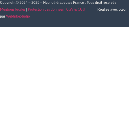
Copyright © 2024 – 2025 – Hypnothérapeutes France . Tous droit réservés
|
|
Réalisé avec cœur
Mentions légales
Protection des données
CGV & CGU
par
WebtribeStudio