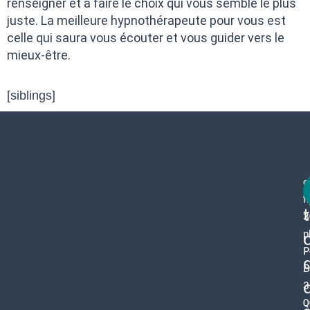
renseigner et à faire le choix qui vous semble le plus
juste. La meilleure hypnothérapeute pour vous est
celle qui saura vous écouter et vous guider vers le
mieux-être.
[siblings]
c
f
3
p
P
B
3
0