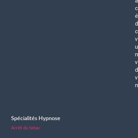
c
é
d
c
v
u
m
v
d
v
Spécialités Hypnose
Arrêt du tabac