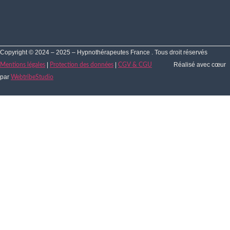
Copyright © 2024 – 2025 – Hypnothérapeutes France . Tous droit réservés
|
|
Réalisé avec cœur
Mentions légales
Protection des données
CGV & CGU
par
WebtribeStudio